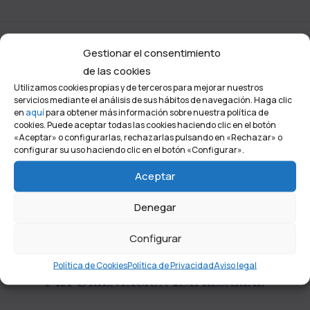
Gestionar el consentimiento
de las cookies
Utilizamos cookies propias y de terceros para mejorar nuestros
Tu punto de encuentro
servicios mediante el análisis de sus hábitos de navegación. Haga clic
en
aquí
para obtener más información sobre nuestra política de
cookies. Puede aceptar todas las cookies haciendo clic en el botón
«Aceptar» o configurarlas, rechazarlas pulsando en «Rechazar» o
configurar su uso haciendo clic en el botón «Configurar».
Aceptar
Denegar
Configurar
Política de Cookies
Política de Privacidad
Aviso legal