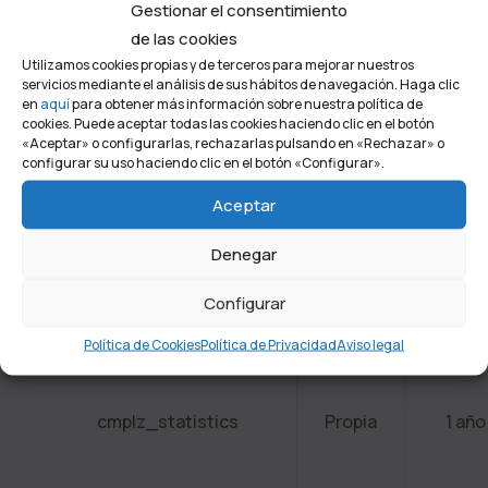
Gestionar el consentimiento
de las cookies
Utilizamos cookies propias y de terceros para mejorar nuestros
servicios mediante el análisis de sus hábitos de navegación. Haga clic
cmplz_consented_services
Propia
1 año
en
aquí
para obtener más información sobre nuestra política de
cookies. Puede aceptar todas las cookies haciendo clic en el botón
«Aceptar» o configurarlas, rechazarlas pulsando en «Rechazar» o
configurar su uso haciendo clic en el botón «Configurar».
Aceptar
Denegar
cmplz_marketing
Propia
1 año
Configurar
Política de Cookies
Política de Privacidad
Aviso legal
cmplz_statistics
Propia
1 año