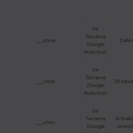
De
Terceros
__utma
2 año
(Google
Analytics)
De
Terceros
__utmb
30 minu
(Google
Analytics)
De
Terceros
Al finali
__utmc
(Google
la sesi