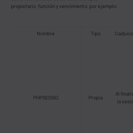
propietario, función y vencimiento, por ejemplo:
Nombre
Tipo
Caduci
Al finali
PHPSESSID
Propia
la sesi