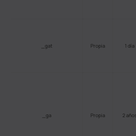
_gat
Propia
1 día
_ga
Propia
2 año