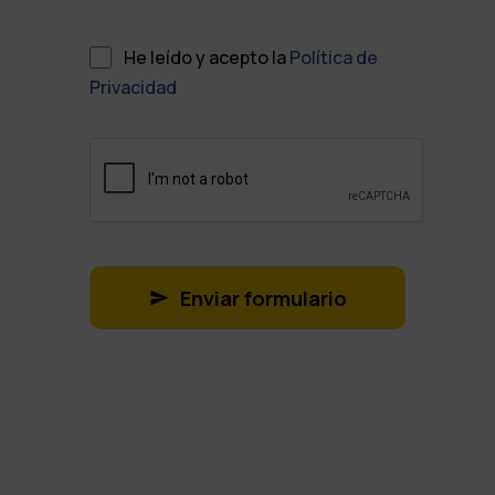
He leído y acepto la
Política de
Privacidad
Enviar formulario
T
h
i
s
f