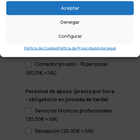
Sala 1ª P - 20 personas (90,15€ +
Aceptar
IVA)
Denegar
Salón de actos - 147 personas
(Consultar precio)
Configurar
Sala multiusos - Diáfana
Política de Cookies
Política de Privacidad
Aviso legal
(240,40€ + IVA)
Comedor privado - 18 personas
(60,10€ + IVA)
Personal de apoyo (precio por hora
- obligatorio en jornada de tarde)
Servicios técnicos profesionales
(30,00€ + IVA)
Recepción (20,00€ + IVA)