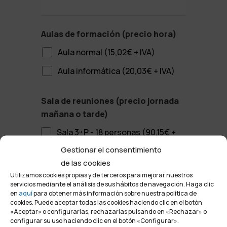
Aulas de formación (precio hora)
Aula normal (15,02€ + IVA)
Aula informática (20,03€ + IVA)
Sala de reuniones (precio jornada
mañana o tarde)
Sala 3ª P - 18 personas (90,15€ +
IVA)
Gestionar el consentimiento
de las cookies
Sala 3ª P - 15 personas (90,15€ +
Utilizamos cookies propias y de terceros para mejorar nuestros
IVA)
servicios mediante el análisis de sus hábitos de navegación. Haga clic
en
aquí
para obtener más información sobre nuestra política de
Sala 4ª P - 50 personas (210,35€ +
cookies. Puede aceptar todas las cookies haciendo clic en el botón
«Aceptar» o configurarlas, rechazarlas pulsando en «Rechazar» o
IVA)
configurar su uso haciendo clic en el botón «Configurar».