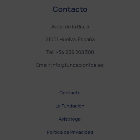
l
Contacto
a
n
k
Avda. de la Ría, 3
21001 Huelva, España
Tel. +34 959 208 300
Email: info@fundacionfoe.es
Contacto
La Fundación
Aviso legal
Política de Privacidad