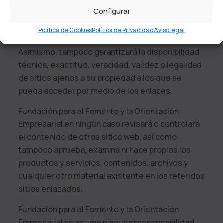
en modo alguno la experiencia, integridad o
Configurar
responsabilidad de los anunciantes o la calidad
Política de Cookies
Política de Privacidad
Aviso legal
de sus productos y/o servicios.
Asimismo, tampoco garantizará la disponibilidad
técnica, exactitud, veracidad, validez o legalidad
de sitios ajenos a su propiedad a los que se
pueda acceder por medio de los enlaces.
Fundación para el Fomento y la Orientación
Empresarial
en ningún caso revisará o controlará
el contenido de otros sitios web, así como
tampoco aprueba, examina ni hace propios los
productos y servicios, contenidos, archivos y
cualquier otro material existente en los referidos
sitios enlazados.
Fundación para el Fomento y la Orientación
Empresarial
no asume ninguna responsabilidad