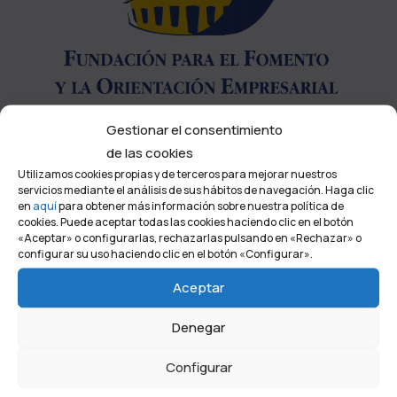
Gestionar el consentimiento
de las cookies
Contacto
Utilizamos cookies propias y de terceros para mejorar nuestros
servicios mediante el análisis de sus hábitos de navegación. Haga clic
en
aquí
para obtener más información sobre nuestra política de
Avda. de la Ría, 3
cookies. Puede aceptar todas las cookies haciendo clic en el botón
«Aceptar» o configurarlas, rechazarlas pulsando en «Rechazar» o
21001 Huelva, España
configurar su uso haciendo clic en el botón «Configurar».
Tel. +34 959 208 300
Aceptar
Email: info@fundacionfoe.es
Denegar
Configurar
Contacto