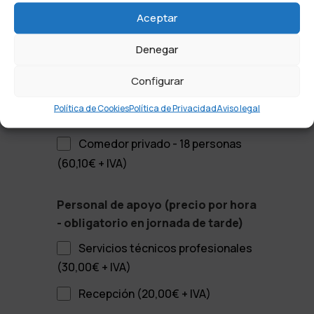
Sala 1ª P - 20 personas (90,15€ +
Aceptar
IVA)
Denegar
Salón de actos - 147 personas
(Consultar precio)
Configurar
Sala multiusos - Diáfana
Política de Cookies
Política de Privacidad
Aviso legal
(240,40€ + IVA)
Comedor privado - 18 personas
(60,10€ + IVA)
Personal de apoyo (precio por hora
- obligatorio en jornada de tarde)
Servicios técnicos profesionales
(30,00€ + IVA)
Recepción (20,00€ + IVA)