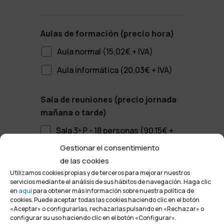
Aulas de formación (precio hora)
Aula normal (15,02€ + IVA)
Aula informática (20,03€ + IVA)
Sala de reuniones (precio jornada
mañana o tarde)
Sala 3ª P - 18 personas (90,15€ +
IVA)
Gestionar el consentimiento
de las cookies
Sala 3ª P - 15 personas (90,15€ +
Utilizamos cookies propias y de terceros para mejorar nuestros
IVA)
servicios mediante el análisis de sus hábitos de navegación. Haga clic
en
aquí
para obtener más información sobre nuestra política de
Sala 4ª P - 50 personas (210,35€ +
cookies. Puede aceptar todas las cookies haciendo clic en el botón
«Aceptar» o configurarlas, rechazarlas pulsando en «Rechazar» o
IVA)
configurar su uso haciendo clic en el botón «Configurar».