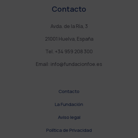
l
Contacto
a
n
k
Avda. de la Ría, 3
21001 Huelva, España
Tel. +34 959 208 300
Email: info@fundacionfoe.es
Contacto
La Fundación
Aviso legal
Política de Privacidad