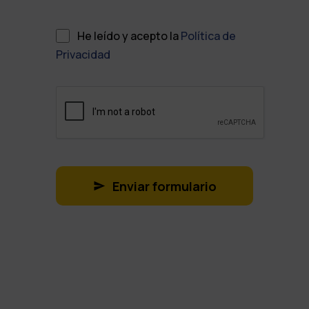
He leído y acepto la
Política de
Privacidad
Enviar formulario
T
h
i
s
f