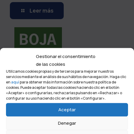
Leer más
Gestionar el consentimiento
de las cookies
Utilizamos cookies propias y de terceros para mejorar nuestros
servicios mediante el análisis de sus hábitos de navegación. Haga clic
26 de enero de 2026
en
aquí
para obtener más información sobre nuestra política de
Normativa Boja
cookies. Puede aceptar todas las cookies haciendo clic en el botón
«Aceptar» o configurarlas, rechazarlas pulsando en «Rechazar» o
configurar su uso haciendo clic en el botón «Configurar».
Leer más
Aceptar
Denegar