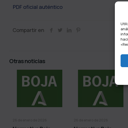
PDF oficial auténtico
Util
Compartir en
anál
info
haci
«Rec
Otras noticias
26 de enero de 2026
26 de enero de 2026