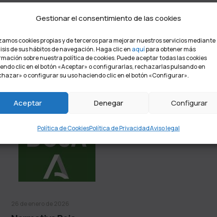
Gestionar el consentimiento de las cookies
izamos cookies propias y de terceros para mejorar nuestros servicios mediante 
isis de sus hábitos de navegación. Haga clic en
aquí
para obtener más
rmación sobre nuestra política de cookies. Puede aceptar todas las cookies
endo clic en el botón «Aceptar» o configurarlas, rechazarlas pulsando en
hazar» o configurar su uso haciendo clic en el botón «Configurar».
Aceptar
Denegar
Configurar
Política de Cookies
Política de Privacidad
Aviso legal
26 de enero de 2026