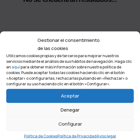
Gestionar el consentimiento
de las cookies
Utilizamos cookies propias y de terceros para mejorar nuestros
servicios mediante el análisis de sus hábitos de navegación. Haga clic
en
aquí
para obtener más información sobre nuestra política de
cookies. Puede aceptar todas las cookies haciendo clic en el botón
Tu punto de encuentro
«Aceptar» o configurarlas, rechazarlas pulsando en «Rechazar» o
configurar su uso haciendo clic en el botón «Configurar».
Aceptar
Denegar
Configurar
Política de Cookies
Política de Privacidad
Aviso legal