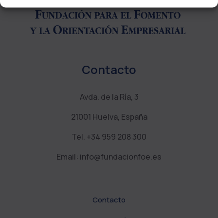
Contacto
Avda. de la Ría, 3
21001 Huelva, España
Tel. +34 959 208 300
Email: info@fundacionfoe.es
Contacto