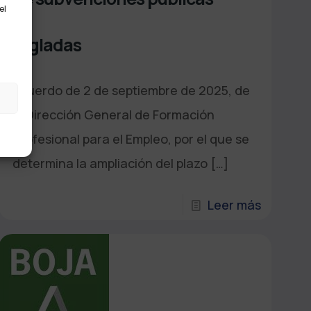
el
regladas
Acuerdo de 2 de septiembre de 2025, de
la Dirección General de Formación
Profesional para el Empleo, por el que se
determina la ampliación del plazo
[…]
Leer más