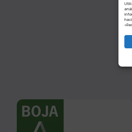
Util
anál
info
haci
«Rec